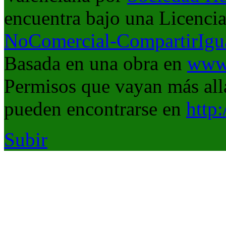
encuentra bajo una Licenci
NoComercial-CompartirIgua
Basada en una obra en
www.
Permisos que vayan más allá
pueden encontrarse en
http
Subir