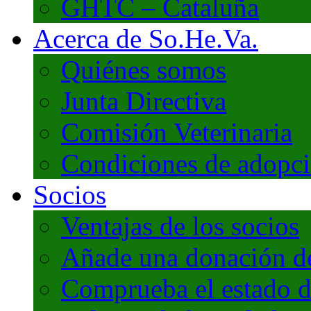
GHTC – Cataluña
Acerca de So.He.Va.
Quiénes somos
Junta Directiva
Comisión Veterinaria
Condiciones de adopc
Socios
Ventajas de los socios
Añade una donación de 
Comprueba el estado d