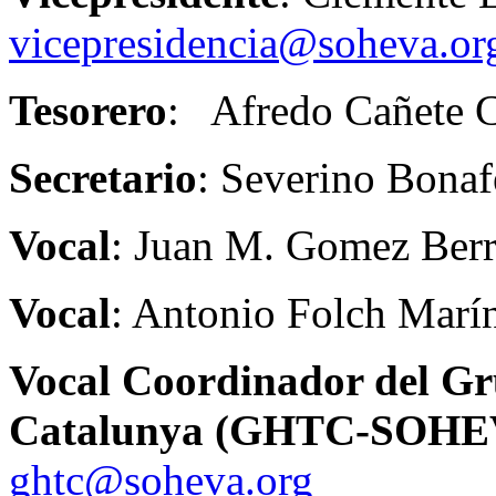
vicepresidencia@soheva.or
Tesorero
: Afredo Cañete 
Secretario
: Severino Bonaf
Vocal
: Juan M. Gomez Berr
Vocal
: Antonio Folch Marí
Vocal Coordinador del Gru
Catalunya (GHTC-SOHE
ghtc@soheva.org