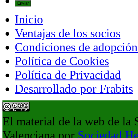
Inicio
Ventajas de los socios
Condiciones de adopción
Política de Cookies
Política de Privacidad
Desarrollado por Frabits
El material de la web de la
Valenciana
por
Sociedad He