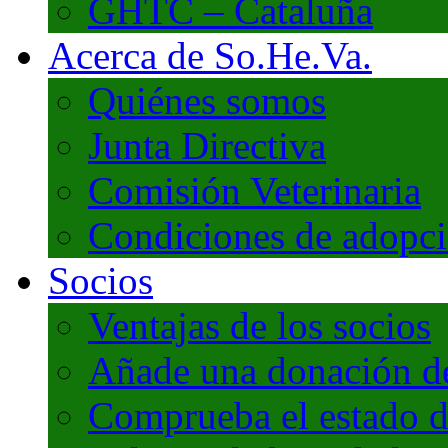
GHTC – Cataluña
Acerca de So.He.Va.
Quiénes somos
Junta Directiva
Comisión Veterinaria
Condiciones de adopc
Socios
Ventajas de los socios
Añade una donación de 
Comprueba el estado d