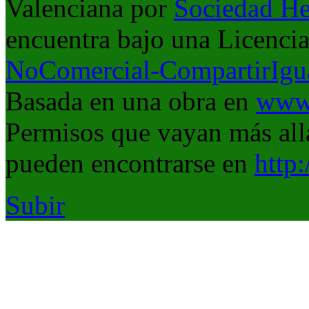
Valenciana
por
Sociedad He
encuentra bajo una Licenci
NoComercial-CompartirIgua
Basada en una obra en
www.
Permisos que vayan más allá
pueden encontrarse en
http
Subir