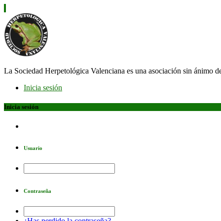
La Sociedad Herpetológica Valenciana es una asociación sin ánimo d
Inicia sesión
Inicia sesión
Usuario
Contraseña
¿Has perdido la contraseña?