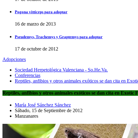
Pogona vitticeps para adoptar
16 de marzo de 2013
Pseudemys, Trachemys y Graptemys para adoptar
17 de octubre de 2012
Adopciones
Sociedad Herpetológica Valenciana - So.He.Va.
Conferencias
Reptiles, anfibios y otros animales exóticos se dan cita en Exo
Reptiles, anfibios y otros animales exóticos se dan cita en Exotic
María José Sánchez Sánchez
Sábado, 15 de Septiembre de 2012
Manzanares