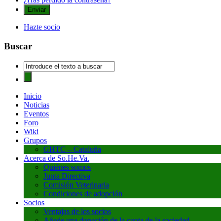
Hazte socio
Buscar
Inicio
Noticias
Eventos
Foro
Wiki
Grupos
GHTC – Cataluña
Acerca de So.He.Va.
Quiénes somos
Junta Directiva
Comisión Veterinaria
Condiciones de adopción
Socios
Ventajas de los socios
Añade una donación de la cuota de la sociedad