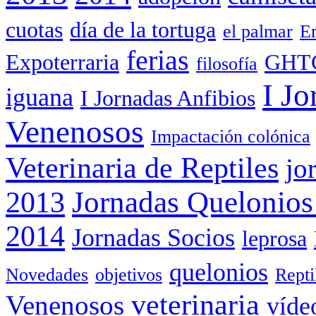
cuotas
día de la tortuga
el palmar
Em
ferias
Expoterraria
GHT
filosofía
I Jo
iguana
I Jornadas Anfibios
Venenosos
Impactación colónica
Veterinaria de Reptiles
jo
Jornadas Quelonios
2013
2014
Jornadas Socios
leprosa
quelonios
Novedades
objetivos
Rept
veterinaria
Venenosos
víde