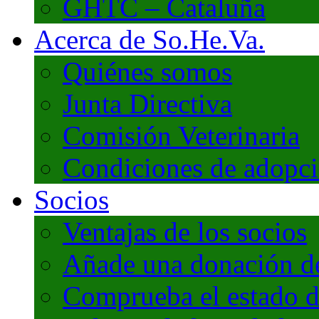
GHTC – Cataluña
Acerca de So.He.Va.
Quiénes somos
Junta Directiva
Comisión Veterinaria
Condiciones de adopc
Socios
Ventajas de los socios
Añade una donación de 
Comprueba el estado d