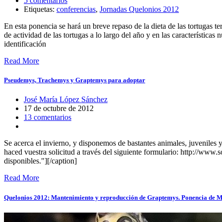
5 comentarios
Etiquetas:
conferencias
,
Jornadas Quelonios 2012
En esta ponencia se hará un breve repaso de la dieta de las tortugas te
de actividad de las tortugas a lo largo del año y en las características
identificación
Read More
Pseudemys, Trachemys y Graptemys para adoptar
José María López Sánchez
17 de octubre de 2012
13 comentarios
Se acerca el invierno, y disponemos de bastantes animales, juveniles
haced vuestra solicitud a través del siguiente formulario: http://w
disponibles."][/caption]
Read More
Quelonios 2012: Mantenimiento y reproducción de Graptemys. Ponencia de 