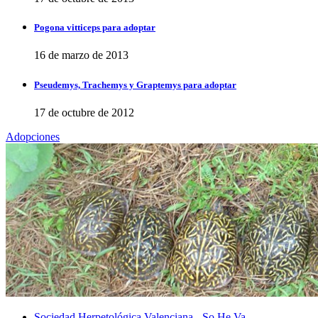
Pogona vitticeps para adoptar
16 de marzo de 2013
Pseudemys, Trachemys y Graptemys para adoptar
17 de octubre de 2012
Adopciones
Sociedad Herpetológica Valenciana - So.He.Va.