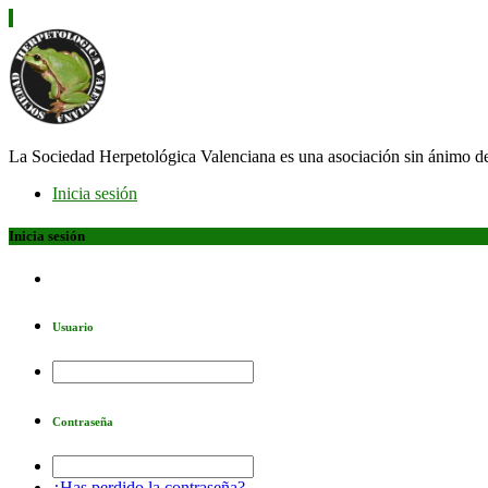
La Sociedad Herpetológica Valenciana es una asociación sin ánimo d
Inicia sesión
Inicia sesión
Usuario
Contraseña
¿Has perdido la contraseña?