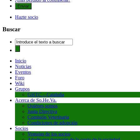
Hazte socio
Buscar
Inicio
Noticias
Eventos
Foro
Wiki
Grupos
GHTC – Cataluña
Acerca de So.He.Va.
Quiénes somos
Junta Directiva
Comisión Veterinaria
Condiciones de adopción
Socios
Ventajas de los socios
Añade una donación de la cuota de la sociedad