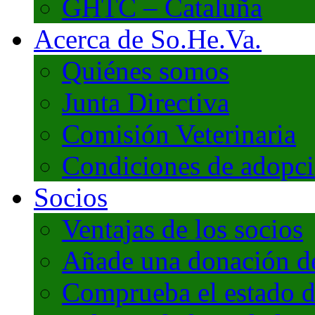
GHTC – Cataluña
Acerca de So.He.Va.
Quiénes somos
Junta Directiva
Comisión Veterinaria
Condiciones de adopc
Socios
Ventajas de los socios
Añade una donación de 
Comprueba el estado d