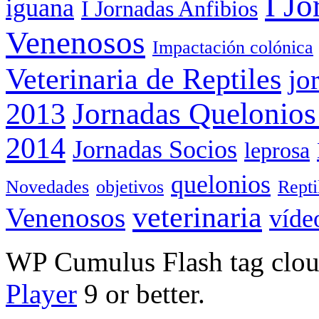
I Jo
iguana
I Jornadas Anfibios
Venenosos
Impactación colónica
Veterinaria de Reptiles
jo
Jornadas Quelonios
2013
2014
Jornadas Socios
leprosa
quelonios
Novedades
objetivos
Rept
veterinaria
Venenosos
víde
WP Cumulus Flash tag clo
Player
9 or better.