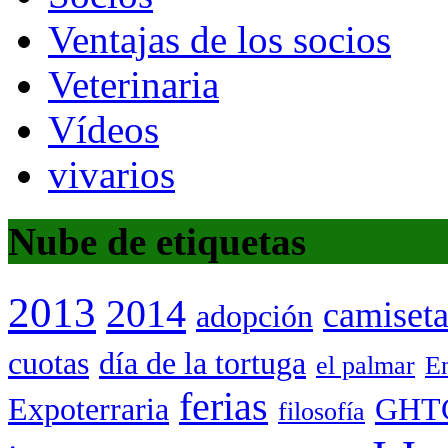
Ventajas de los socios
Veterinaria
Vídeos
vivarios
Nube de etiquetas
2013
2014
camiset
adopción
cuotas
día de la tortuga
el palmar
Em
ferias
Expoterraria
GHT
filosofía