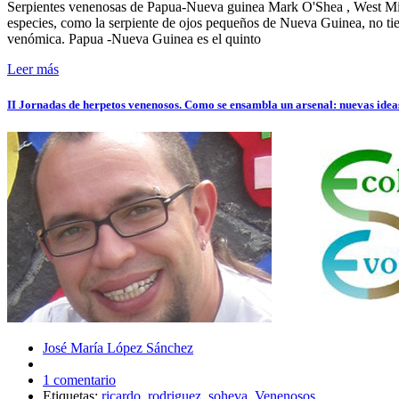
Serpientes venenosas de Papua-Nueva guinea Mark O'Shea , West Mid
especies, como la serpiente de ojos pequeños de Nueva Guinea, no tie
venómica. Papua -Nueva Guinea es el quinto
Leer más
II Jornadas de herpetos venenosos. Como se ensambla un arsenal: nuevas ideas
José María López Sánchez
1 comentario
Etiquetas:
ricardo
,
rodriguez
,
soheva
,
Venenosos