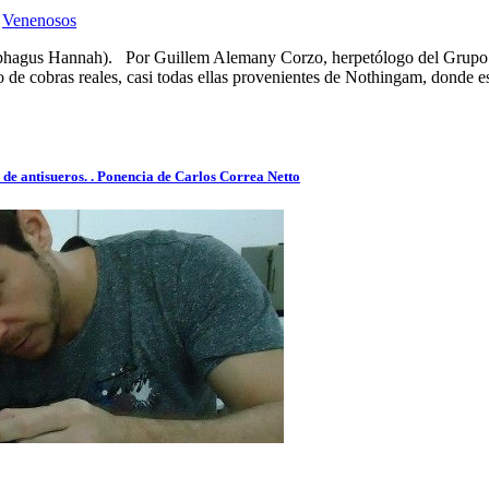
,
Venenosos
hiophagus Hannah). Por Guillem Alemany Corzo, herpetólogo del Grupo
de cobras reales, casi todas ellas provenientes de Nothingam, donde es
 de antisueros. . Ponencia de Carlos Correa Netto