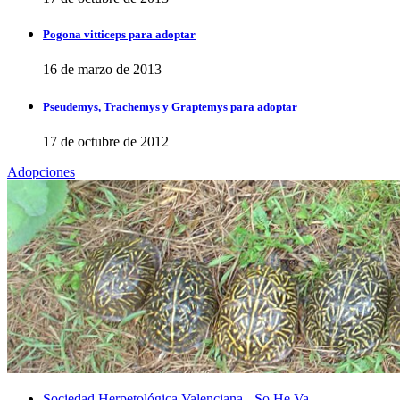
Pogona vitticeps para adoptar
16 de marzo de 2013
Pseudemys, Trachemys y Graptemys para adoptar
17 de octubre de 2012
Adopciones
Sociedad Herpetológica Valenciana - So.He.Va.