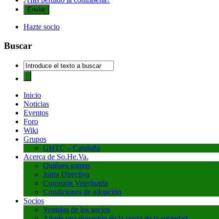
Hazte socio
Buscar
Inicio
Noticias
Eventos
Foro
Wiki
Grupos
GHTC – Cataluña
Acerca de So.He.Va.
Quiénes somos
Junta Directiva
Comisión Veterinaria
Condiciones de adopción
Socios
Ventajas de los socios
Añade una donación de la cuota de la sociedad