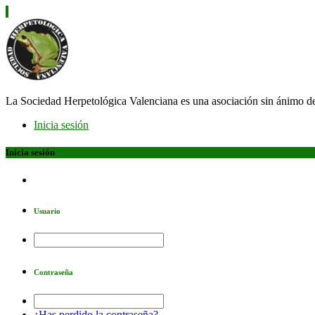
La Sociedad Herpetológica Valenciana es una asociación sin ánimo d
Inicia sesión
Inicia sesión
Usuario
Contraseña
¿Has perdido la contraseña?