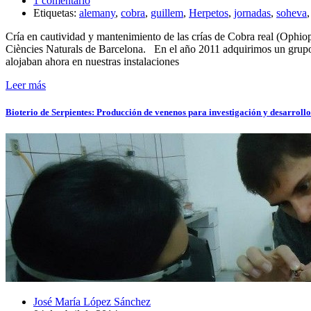
1 comentario
Etiquetas:
alemany
,
cobra
,
guillem
,
Herpetos
,
jornadas
,
soheva
Cría en cautividad y mantenimiento de las crías de Cobra real (Op
Ciències Naturals de Barcelona. En el año 2011 adquirimos un grupo 
alojaban ahora en nuestras instalaciones
Leer más
Bioterio de Serpientes: Producción de venenos para investigación y desarrollo
José María López Sánchez