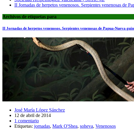
II Jornadas de herpetos venenosos. Serpientes venenosas de 
Archivos de etiquetas para
II Jornadas de herpetos venenosos. Serpientes venenosas de Papua-Nueva gui
José María López Sánchez
12 de abril de 2014
1 comentario
Etiquetas:
jornadas
,
Mark O'Shea
,
soheva
,
Venenosos