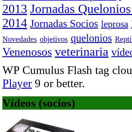
Jornadas Quelonios
2013
2014
Jornadas Socios
leprosa
quelonios
Novedades
objetivos
Rept
veterinaria
Venenosos
víde
WP Cumulus Flash tag clo
Player
9 or better.
Vídeos (socios)