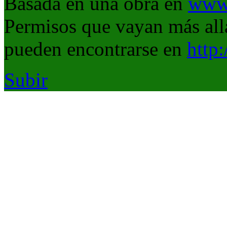
Basada en una obra en
www.
Permisos que vayan más allá
pueden encontrarse en
http
Subir