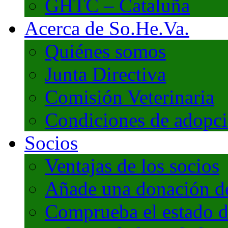
GHTC – Cataluña
Acerca de So.He.Va.
Quiénes somos
Junta Directiva
Comisión Veterinaria
Condiciones de adopc
Socios
Ventajas de los socios
Añade una donación de 
Comprueba el estado d