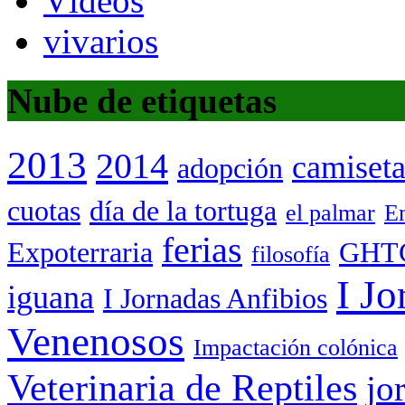
Vídeos
vivarios
Nube de etiquetas
2013
2014
camiset
adopción
cuotas
día de la tortuga
el palmar
Em
ferias
Expoterraria
GHT
filosofía
I Jo
iguana
I Jornadas Anfibios
Venenosos
Impactación colónica
Veterinaria de Reptiles
jo