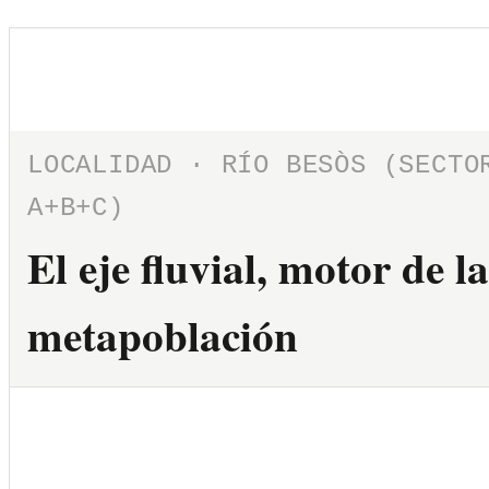
LOCALIDAD · RÍO BESÒS (SECTO
A+B+C)
El eje fluvial, motor de la
metapoblación