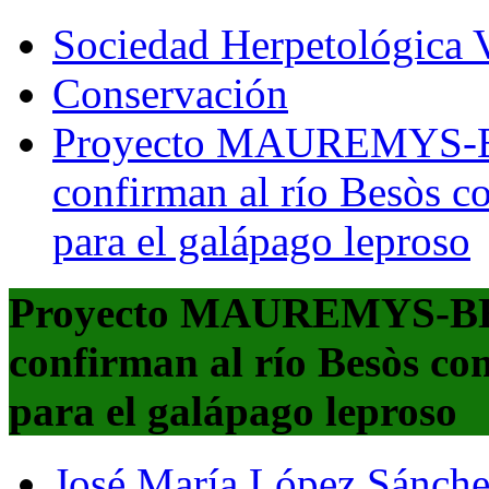
Sociedad Herpetológica V
Conservación
Proyecto MAUREMYS-BES
confirman al río Besòs c
para el galápago leproso
Proyecto MAUREMYS-BESÒ
confirman al río Besòs co
para el galápago leproso
José María López Sánch