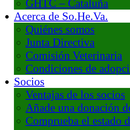
GHTC – Cataluña
Acerca de So.He.Va.
Quiénes somos
Junta Directiva
Comisión Veterinaria
Condiciones de adopc
Socios
Ventajas de los socios
Añade una donación de 
Comprueba el estado d