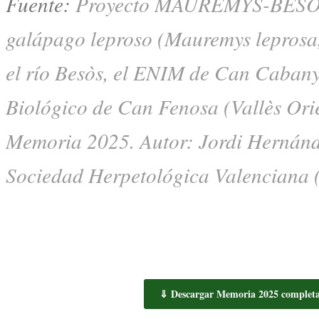
Fuente:
Proyecto MAUREMYS-BESÒS
galápago leproso (
Mauremys leprosa
el río Besòs, el ENIM de Can Cabany
Biológico de Can Fenosa (Vallès Orie
Memoria 2025. Autor: Jordi Hernánd
Sociedad Herpetológica Valenciana
⇓ Descargar Memoria 2025 complet