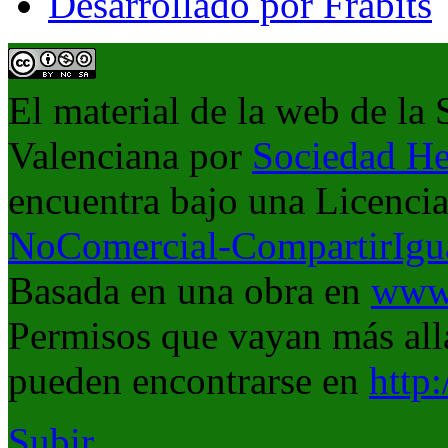
Desarrollado por Frabits
El material de la web de la
Valenciana
por
Sociedad He
encuentra bajo una Licenci
NoComercial-CompartirIgua
Basada en una obra en
www.
Permisos que vayan más allá
pueden encontrarse en
http
Subir