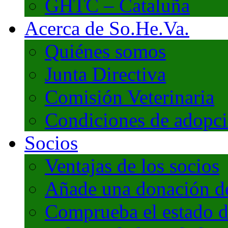
GHTC – Cataluña
Acerca de So.He.Va.
Quiénes somos
Junta Directiva
Comisión Veterinaria
Condiciones de adopc
Socios
Ventajas de los socios
Añade una donación de 
Comprueba el estado d