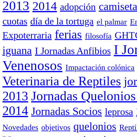
2013
2014
camiset
adopción
cuotas
día de la tortuga
el palmar
Em
ferias
Expoterraria
GHT
filosofía
I Jo
iguana
I Jornadas Anfibios
Venenosos
Impactación colónica
Veterinaria de Reptiles
jo
Jornadas Quelonios
2013
2014
Jornadas Socios
leprosa
quelonios
Novedades
objetivos
Rept