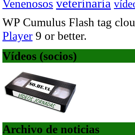
veterinaria
Venenosos
víde
WP Cumulus Flash tag clo
Player
9 or better.
Vídeos (socios)
Archivo de noticias