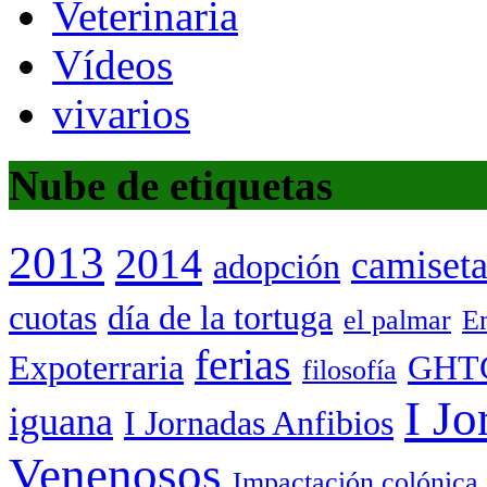
Veterinaria
Vídeos
vivarios
Nube de etiquetas
2013
2014
camiset
adopción
cuotas
día de la tortuga
el palmar
Em
ferias
Expoterraria
GHT
filosofía
I Jo
iguana
I Jornadas Anfibios
Venenosos
Impactación colónica