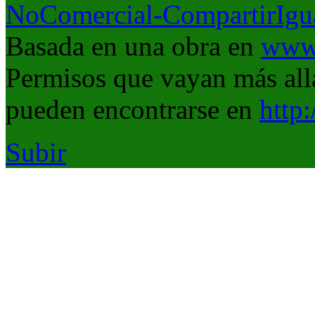
NoComercial-CompartirIgua
Basada en una obra en
www.
Permisos que vayan más allá
pueden encontrarse en
http
Subir