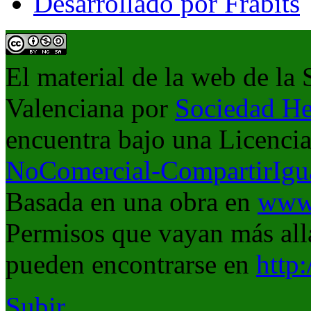
Desarrollado por Frabits
El material de la web de la
Valenciana
por
Sociedad He
encuentra bajo una Licenci
NoComercial-CompartirIgua
Basada en una obra en
www.
Permisos que vayan más allá
pueden encontrarse en
http
Subir