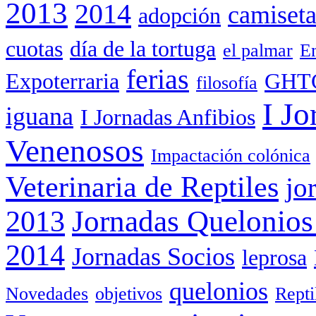
2013
2014
camiset
adopción
cuotas
día de la tortuga
el palmar
Em
ferias
Expoterraria
GHT
filosofía
I Jo
iguana
I Jornadas Anfibios
Venenosos
Impactación colónica
Veterinaria de Reptiles
jo
Jornadas Quelonios
2013
2014
Jornadas Socios
leprosa
quelonios
Novedades
objetivos
Rept