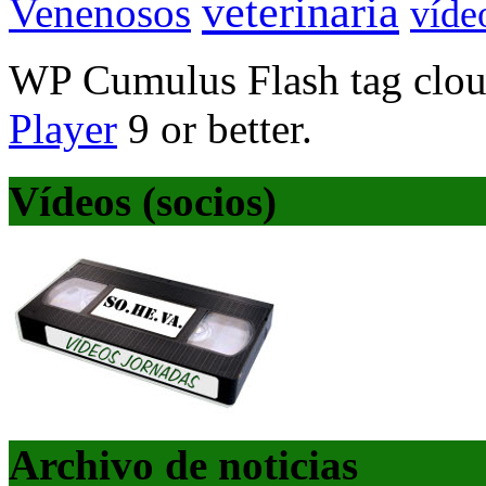
veterinaria
Venenosos
víde
WP Cumulus Flash tag clo
Player
9 or better.
Vídeos (socios)
Archivo de noticias