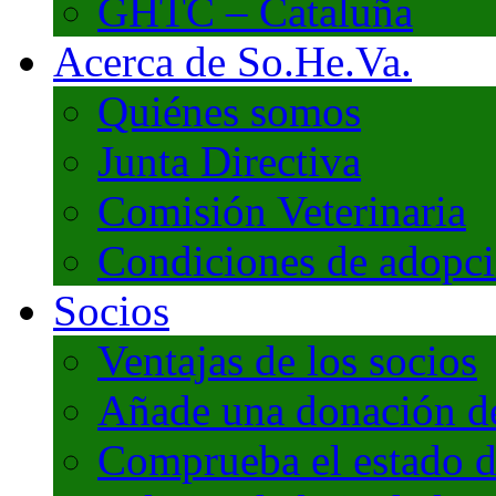
GHTC – Cataluña
Acerca de So.He.Va.
Quiénes somos
Junta Directiva
Comisión Veterinaria
Condiciones de adopc
Socios
Ventajas de los socios
Añade una donación de 
Comprueba el estado d