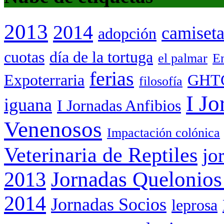
2013
2014
camiset
adopción
cuotas
día de la tortuga
el palmar
Em
ferias
Expoterraria
GHT
filosofía
I Jo
iguana
I Jornadas Anfibios
Venenosos
Impactación colónica
Veterinaria de Reptiles
jo
Jornadas Quelonios
2013
2014
Jornadas Socios
leprosa