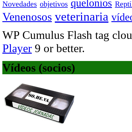
quelonios
Novedades
objetivos
Rept
veterinaria
Venenosos
víde
WP Cumulus Flash tag clo
Player
9 or better.
Vídeos (socios)