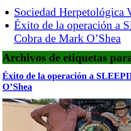
Sociedad Herpetológica V
Éxito de la operación 
Cobra de Mark O’Shea
Archivos de etiquetas par
Éxito de la operación a SLEE
O’Shea