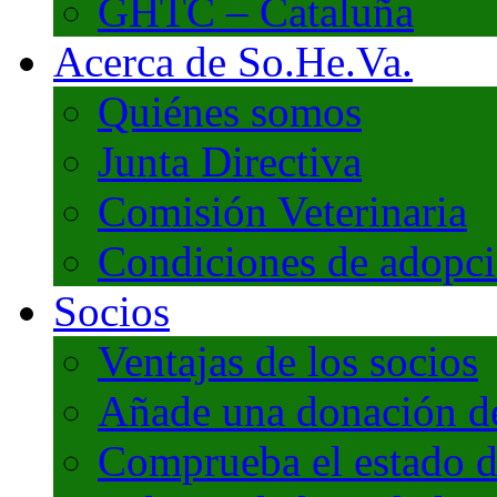
GHTC – Cataluña
Acerca de So.He.Va.
Quiénes somos
Junta Directiva
Comisión Veterinaria
Condiciones de adopc
Socios
Ventajas de los socios
Añade una donación de 
Comprueba el estado d