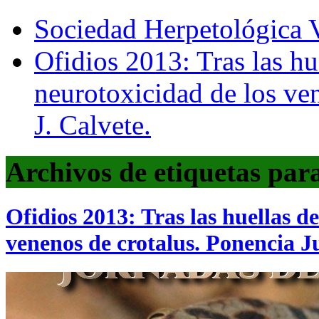
Sociedad Herpetológica V
Ofidios 2013: Tras las hu
neurotoxicidad de los ve
J. Calvete.
Archivos de etiquetas par
Ofidios 2013: Tras las huellas de
venenos de crotalus. Ponencia J