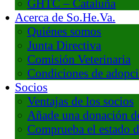
GHTC – Cataluña
Acerca de So.He.Va.
Quiénes somos
Junta Directiva
Comisión Veterinaria
Condiciones de adopc
Socios
Ventajas de los socios
Añade una donación de 
Comprueba el estado d