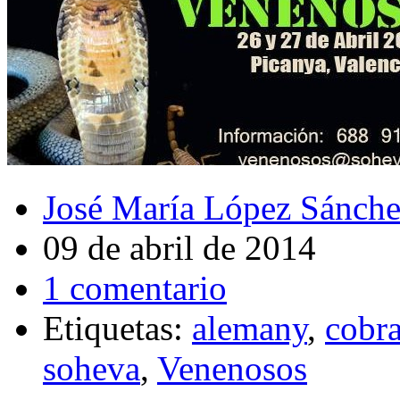
José María López Sánch
09 de abril de 2014
1 comentario
Etiquetas:
alemany
,
cobr
soheva
,
Venenosos