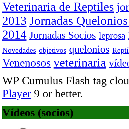
Veterinaria de Reptiles
jo
Jornadas Quelonios
2013
2014
Jornadas Socios
leprosa
quelonios
Novedades
objetivos
Rept
veterinaria
Venenosos
víde
WP Cumulus Flash tag clo
Player
9 or better.
Vídeos (socios)