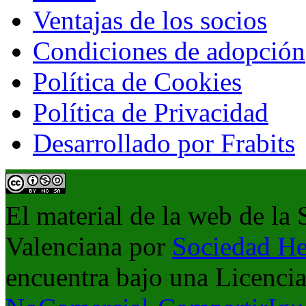
Ventajas de los socios
Condiciones de adopción
Política de Cookies
Política de Privacidad
Desarrollado por Frabits
El material de la web de la
Valenciana
por
Sociedad He
encuentra bajo una Licenci