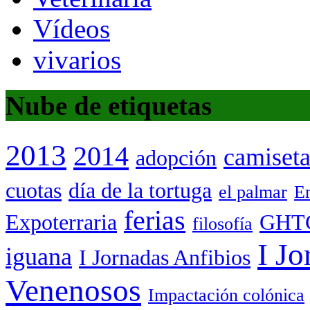
Vídeos
vivarios
Nube de etiquetas
2013
2014
camiset
adopción
cuotas
día de la tortuga
el palmar
Em
ferias
Expoterraria
GHT
filosofía
I Jo
iguana
I Jornadas Anfibios
Venenosos
Impactación colónica