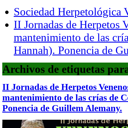
Sociedad Herpetológica V
II Jornadas de Herpetos 
mantenimiento de las crí
Hannah). Ponencia de Gu
Archivos de etiquetas par
II Jornadas de Herpetos Venenos
mantenimiento de las crías de 
Ponencia de Guillem Alemany.