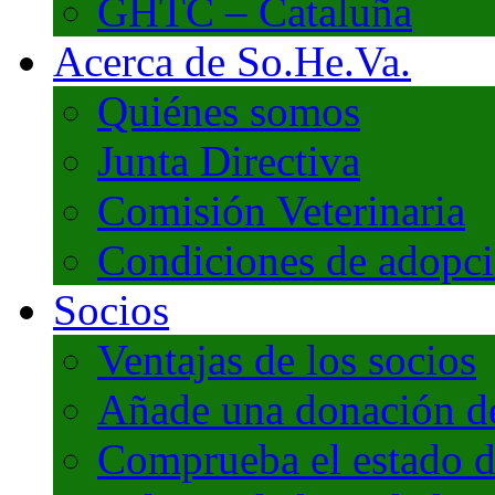
GHTC – Cataluña
Acerca de So.He.Va.
Quiénes somos
Junta Directiva
Comisión Veterinaria
Condiciones de adopc
Socios
Ventajas de los socios
Añade una donación de 
Comprueba el estado d