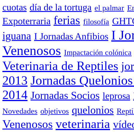
cuotas
día de la tortuga
el palmar
Em
ferias
Expoterraria
GHT
filosofía
I Jo
iguana
I Jornadas Anfibios
Venenosos
Impactación colónica
Veterinaria de Reptiles
jo
Jornadas Quelonios
2013
2014
Jornadas Socios
leprosa
quelonios
Novedades
objetivos
Rept
veterinaria
Venenosos
víde