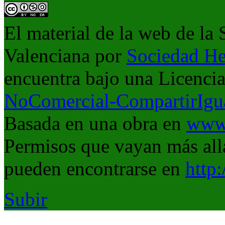
El material de la web de la
Valenciana
por
Sociedad He
encuentra bajo una Licenci
NoComercial-CompartirIgua
Basada en una obra en
www.
Permisos que vayan más allá
pueden encontrarse en
http
Subir