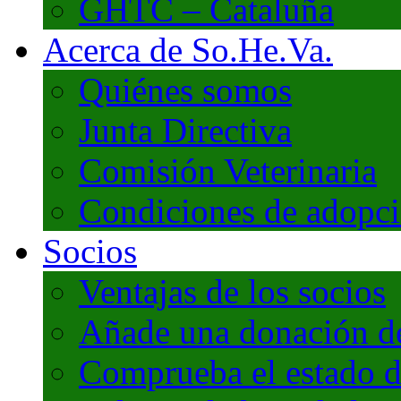
GHTC – Cataluña
Acerca de So.He.Va.
Quiénes somos
Junta Directiva
Comisión Veterinaria
Condiciones de adopc
Socios
Ventajas de los socios
Añade una donación de 
Comprueba el estado d