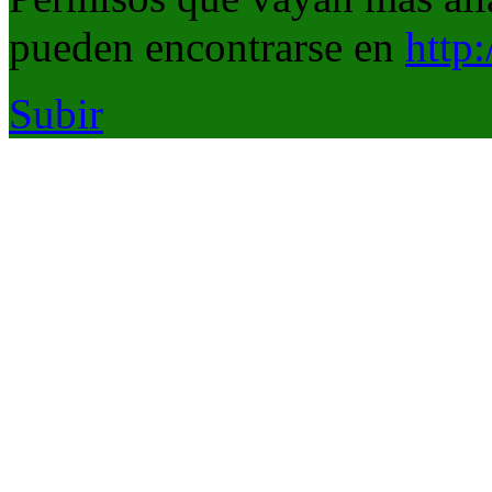
pueden encontrarse en
http
Subir