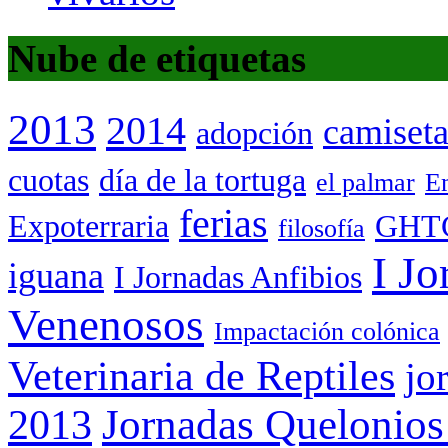
Nube de etiquetas
2013
2014
camiset
adopción
cuotas
día de la tortuga
el palmar
Em
ferias
Expoterraria
GHT
filosofía
I Jo
iguana
I Jornadas Anfibios
Venenosos
Impactación colónica
Veterinaria de Reptiles
jo
Jornadas Quelonios
2013