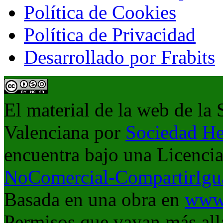
Política de Cookies
Política de Privacidad
Desarrollado por Frabits
El material de la web de la
Valenciana
por
Sociedad He
encuentra bajo una Licenci
NoComercial-CompartirIgua
Basada en una obra en
www.
Permisos que vayan más allá