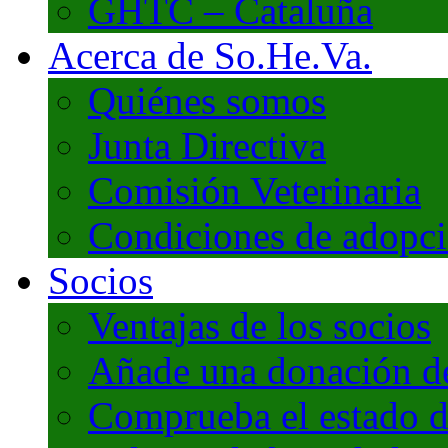
GHTC – Cataluña
Acerca de So.He.Va.
Quiénes somos
Junta Directiva
Comisión Veterinaria
Condiciones de adopc
Socios
Ventajas de los socios
Añade una donación de 
Comprueba el estado d