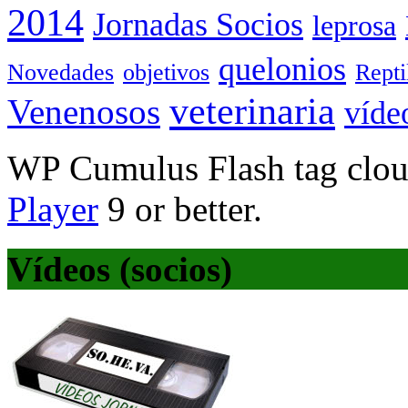
2014
Jornadas Socios
leprosa
quelonios
Novedades
objetivos
Rept
veterinaria
Venenosos
víde
WP Cumulus Flash tag clo
Player
9 or better.
Vídeos (socios)