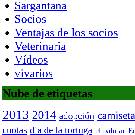
Sargantana
Socios
Ventajas de los socios
Veterinaria
Vídeos
vivarios
Nube de etiquetas
2013
2014
camiset
adopción
cuotas
día de la tortuga
el palmar
Em