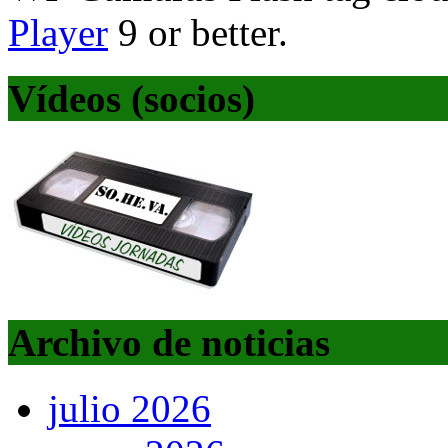
Player
9 or better.
Vídeos (socios)
Archivo de noticias
julio 2026