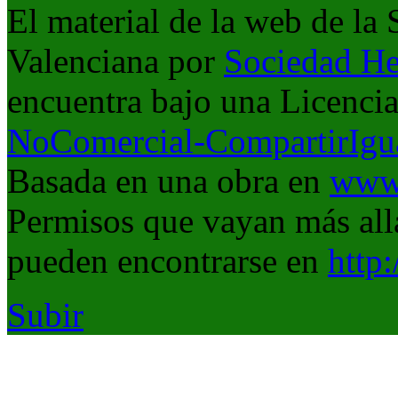
El material de la web de la
Valenciana
por
Sociedad He
encuentra bajo una Licenci
NoComercial-CompartirIgua
Basada en una obra en
www.
Permisos que vayan más allá
pueden encontrarse en
http
Subir