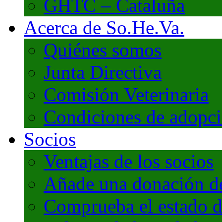
GHTC – Cataluña
Acerca de So.He.Va.
Quiénes somos
Junta Directiva
Comisión Veterinaria
Condiciones de adopc
Socios
Ventajas de los socios
Añade una donación de 
Comprueba el estado d