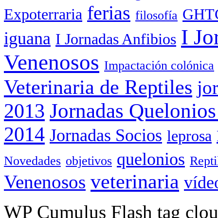
ferias
Expoterraria
GHT
filosofía
I Jo
iguana
I Jornadas Anfibios
Venenosos
Impactación colónica
Veterinaria de Reptiles
jo
Jornadas Quelonios
2013
2014
Jornadas Socios
leprosa
quelonios
Novedades
objetivos
Rept
veterinaria
Venenosos
víde
WP Cumulus Flash tag clo