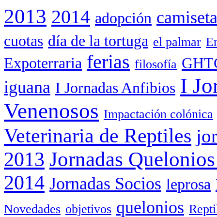
2013
2014
camiset
adopción
cuotas
día de la tortuga
el palmar
Em
ferias
Expoterraria
GHT
filosofía
I Jo
iguana
I Jornadas Anfibios
Venenosos
Impactación colónica
Veterinaria de Reptiles
jo
Jornadas Quelonios
2013
2014
Jornadas Socios
leprosa
quelonios
Novedades
objetivos
Rept