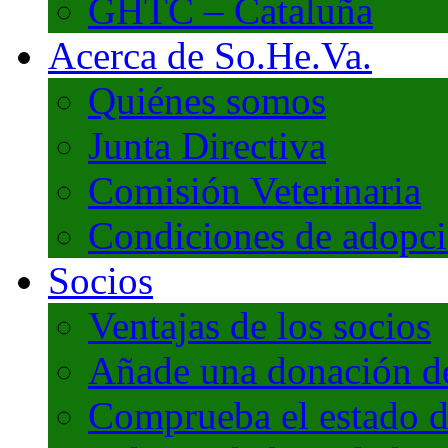
GHTC – Cataluña
Acerca de So.He.Va.
Quiénes somos
Junta Directiva
Comisión Veterinaria
Condiciones de adopc
Socios
Ventajas de los socios
Añade una donación de 
Comprueba el estado d