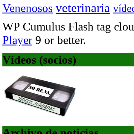
veterinaria
Venenosos
víde
WP Cumulus Flash tag clo
Player
9 or better.
Vídeos (socios)
Archivo de noticias