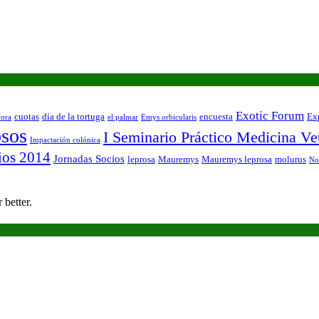
Exotic Forum
cuotas
día de la tortuga
encuesta
Exp
ora
el palmar
Emys orbicularis
osos
I Seminario Práctico Medicina Vet
Impactación colónica
ios 2014
Jornadas Socios
leprosa
Mauremys
Mauremys leprosa
molurus
No
 better.