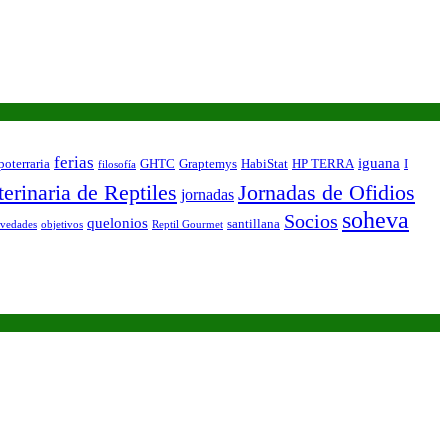
ferias
iguana
oterraria
GHTC
Graptemys
HabiStat
HP TERRA
I
filosofía
erinaria de Reptiles
Jornadas de Ofidios
jornadas
soheva
Socios
quelonios
santillana
vedades
objetivos
Reptil Gourmet