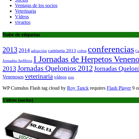
Ventajas de los socios
Veterinaria
Vídeos
vivarios
Nube de etiquetas
conferencias
2013
2014
camiseta 2013
adopción
cobra
Cu
I Jornadas de Herpetos Venen
Jornadas Anfibios
Jornadas Quelonios 2012
2013
Jornadas Quelon
veterinaria
Venenosos
vídeos
zoo
WP Cumulus Flash tag cloud by
Roy Tanck
requires
Flash Player
9 or
Vídeos (socios)