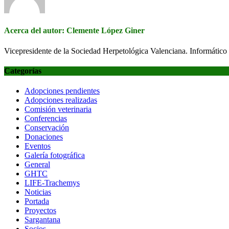
Acerca del autor: Clemente López Giner
Vicepresidente de la Sociedad Herpetológica Valenciana. Informático 
Categorías
Adopciones pendientes
Adopciones realizadas
Comisión veterinaria
Conferencias
Conservación
Donaciones
Eventos
Galería fotográfica
General
GHTC
LIFE-Trachemys
Noticias
Portada
Proyectos
Sargantana
Socios