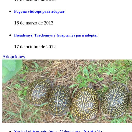
Pogona vitticeps para adoptar
16 de marzo de 2013
Pseudemys, Trachemys y Graptemys para adoptar
17 de octubre de 2012
Adopciones
Sociedad Herpetológica Valenciana - So.He.Va.