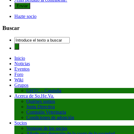
Hazte socio
Buscar
Inicio
Noticias
Eventos
Foro
Wiki
Grupos
GHTC – Cataluña
Acerca de So.He.Va.
Quiénes somos
Junta Directiva
Comisión Veterinaria
Condiciones de adopción
Socios
Ventajas de los socios
Añade una donación de la cuota de la sociedad