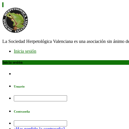
La Sociedad Herpetológica Valenciana es una asociación sin ánimo d
Inicia sesión
Inicia sesión
Usuario
Contraseña
¿Has perdido la contraseña?