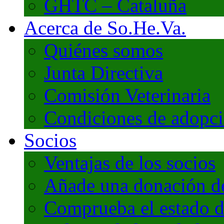
GHTC – Cataluña
Acerca de So.He.Va.
Quiénes somos
Junta Directiva
Comisión Veterinaria
Condiciones de adopc
Socios
Ventajas de los socios
Añade una donación de 
Comprueba el estado d