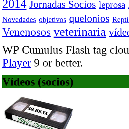
2014
Jornadas Socios
leprosa
quelonios
Novedades
objetivos
Rept
veterinaria
Venenosos
víde
WP Cumulus Flash tag clo
Player
9 or better.
Vídeos (socios)