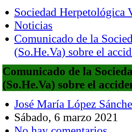
Sociedad Herpetológica V
Noticias
Comunicado de la Socied
(So.He.Va) sobre el accid
Comunicado de la Socieda
(So.He.Va) sobre el accide
José María López Sánch
Sábado, 6 marzo 2021
No hay comentarios