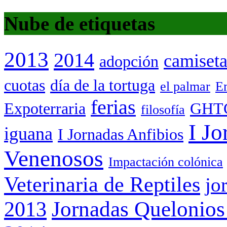
Nube de etiquetas
2013
2014
camiset
adopción
cuotas
día de la tortuga
el palmar
Em
ferias
Expoterraria
GHT
filosofía
I Jo
iguana
I Jornadas Anfibios
Venenosos
Impactación colónica
Veterinaria de Reptiles
jo
Jornadas Quelonios
2013