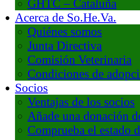
GHTC – Cataluña
Acerca de So.He.Va.
Quiénes somos
Junta Directiva
Comisión Veterinaria
Condiciones de adopc
Socios
Ventajas de los socios
Añade una donación de 
Comprueba el estado d