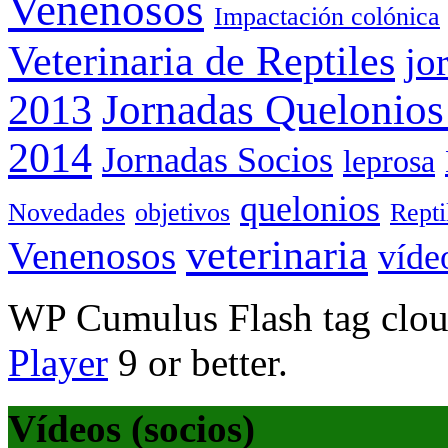
Venenosos
Impactación colónica
Veterinaria de Reptiles
jo
Jornadas Quelonios
2013
2014
Jornadas Socios
leprosa
quelonios
Novedades
objetivos
Rept
veterinaria
Venenosos
víde
WP Cumulus Flash tag clo
Player
9 or better.
Vídeos (socios)