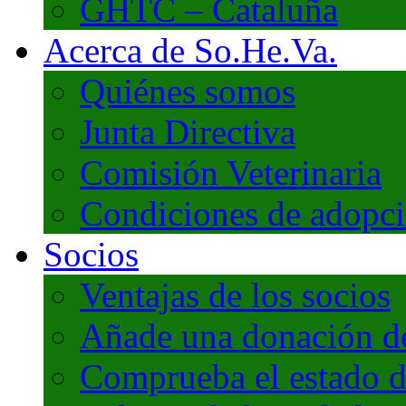
GHTC – Cataluña
Acerca de So.He.Va.
Quiénes somos
Junta Directiva
Comisión Veterinaria
Condiciones de adopc
Socios
Ventajas de los socios
Añade una donación de 
Comprueba el estado d