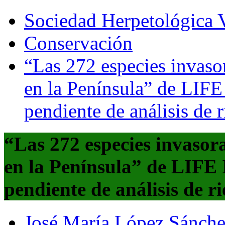
Sociedad Herpetológica V
Conservación
“Las 272 especies invaso
en la Península” de LIFE
pendiente de análisis de r
“Las 272 especies invasor
en la Península” de LIFE 
pendiente de análisis de ri
José María López Sánch