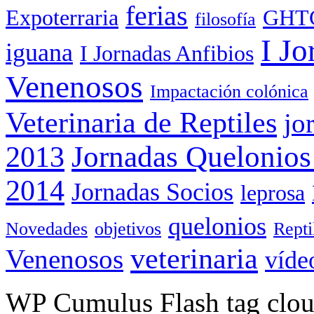
ferias
Expoterraria
GHT
filosofía
I Jo
iguana
I Jornadas Anfibios
Venenosos
Impactación colónica
Veterinaria de Reptiles
jo
Jornadas Quelonios
2013
2014
Jornadas Socios
leprosa
quelonios
Novedades
objetivos
Rept
veterinaria
Venenosos
víde
WP Cumulus Flash tag clo