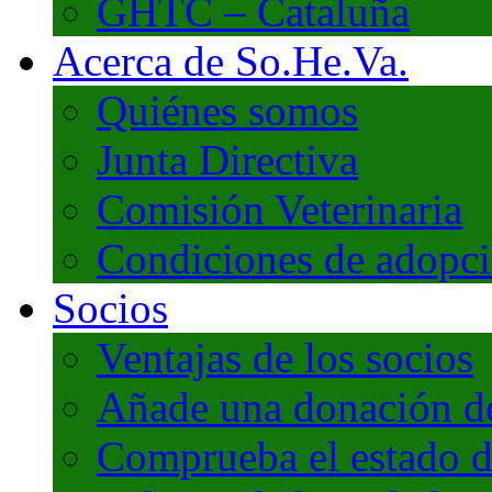
GHTC – Cataluña
Acerca de So.He.Va.
Quiénes somos
Junta Directiva
Comisión Veterinaria
Condiciones de adopc
Socios
Ventajas de los socios
Añade una donación de 
Comprueba el estado d