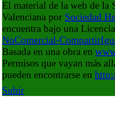
El material de la web de la
Valenciana
por
Sociedad He
encuentra bajo una Licenci
NoComercial-CompartirIgua
Basada en una obra en
www.
Permisos que vayan más allá
pueden encontrarse en
http
Subir