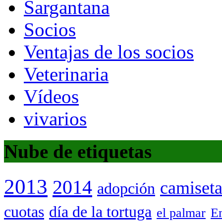
Sargantana
Socios
Ventajas de los socios
Veterinaria
Vídeos
vivarios
Nube de etiquetas
2013
2014
camiset
adopción
cuotas
día de la tortuga
el palmar
Em