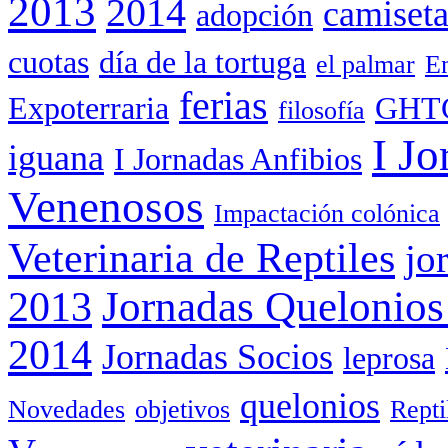
2013
2014
camiset
adopción
cuotas
día de la tortuga
el palmar
Em
ferias
Expoterraria
GHT
filosofía
I Jo
iguana
I Jornadas Anfibios
Venenosos
Impactación colónica
Veterinaria de Reptiles
jo
Jornadas Quelonios
2013
2014
Jornadas Socios
leprosa
quelonios
Novedades
objetivos
Rept