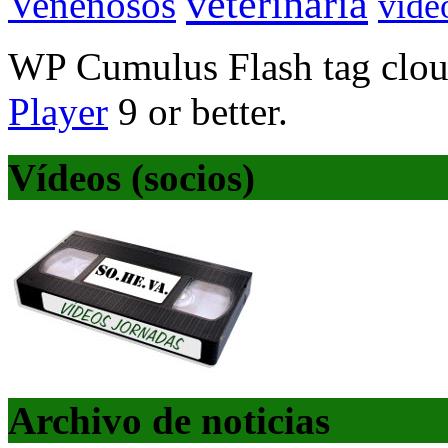
veterinaria
Venenosos
víde
WP Cumulus Flash tag clo
Player
9 or better.
Vídeos (socios)
Archivo de noticias