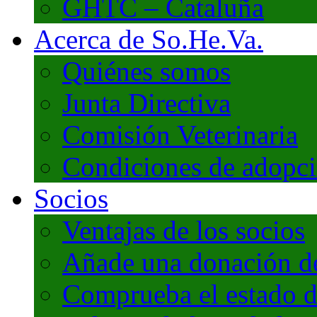
GHTC – Cataluña
Acerca de So.He.Va.
Quiénes somos
Junta Directiva
Comisión Veterinaria
Condiciones de adopc
Socios
Ventajas de los socios
Añade una donación de 
Comprueba el estado d