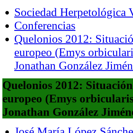
Sociedad Herpetológica V
Conferencias
Quelonios 2012: Situació
europeo (Emys orbicular
Jonathan González Jimén
Quelonios 2012: Situación
europeo (Emys orbiculari
Jonathan González Jimén
José María López Sánch