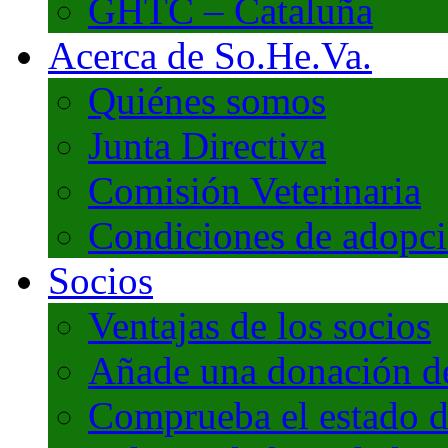
GHTC – Cataluña
Acerca de So.He.Va.
Quiénes somos
Junta Directiva
Comisión Veterinaria
Condiciones de adopc
Socios
Ventajas de los socios
Añade una donación de 
Comprueba el estado d